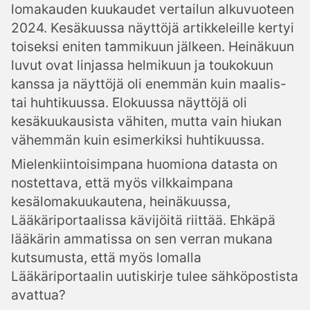
lomakauden kuukaudet vertailun alkuvuoteen
2024. Kesäkuussa näyttöjä artikkeleille kertyi
toiseksi eniten tammikuun jälkeen. Heinäkuun
luvut ovat linjassa helmikuun ja toukokuun
kanssa ja näyttöjä oli enemmän kuin maalis-
tai huhtikuussa. Elokuussa näyttöjä oli
kesäkuukausista vähiten, mutta vain hiukan
vähemmän kuin esimerkiksi huhtikuussa.
Mielenkiintoisimpana huomiona datasta on
nostettava, että myös vilkkaimpana
kesälomakuukautena, heinäkuussa,
Lääkäriportaalissa kävijöitä riittää. Ehkäpä
lääkärin ammatissa on sen verran mukana
kutsumusta, että myös lomalla
Lääkäriportaalin uutiskirje tulee sähköpostista
avattua?