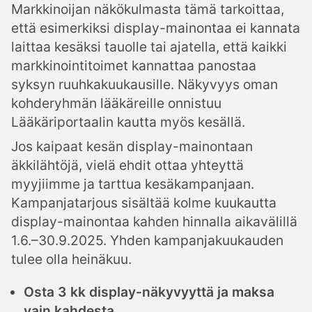
Markkinoijan näkökulmasta tämä tarkoittaa,
että esimerkiksi display-mainontaa ei kannata
laittaa kesäksi tauolle tai ajatella, että kaikki
markkinointitoimet kannattaa panostaa
syksyn ruuhkakuukausille. Näkyvyys oman
kohderyhmän lääkäreille onnistuu
Lääkäriportaalin kautta myös kesällä.
Jos kaipaat kesän display-mainontaan
äkkilähtöjä, vielä ehdit ottaa yhteyttä
myyjiimme ja tarttua kesäkampanjaan.
Kampanjatarjous sisältää kolme kuukautta
display-mainontaa kahden hinnalla aikavälillä
1.6.–30.9.2025. Yhden kampanjakuukauden
tulee olla heinäkuu.
Osta 3 kk display-näkyvyyttä ja maksa
vain kahdesta.