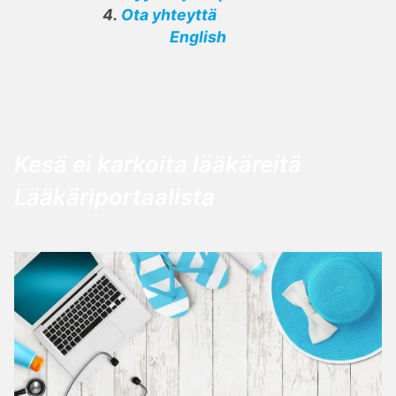
Ota yhteyttä
English
Kesä ei karkoita lääkäreitä
Lääkäriportaalista